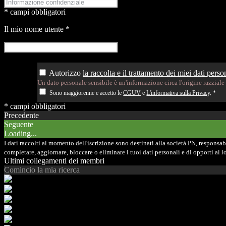
* campi obbligatori
Il mio nome utente
*
Autorizzo
la raccolta e il trattamento dei miei dati person
Un dato personale sensibile è un'informazione circa l'origine razziale o
Sono maggiorenne e accetto le
CGUV
e
L'informativa sulla Privacy
.
*
* campi obbligatori
Precedente
Seguente
Loading...
I dati raccolti al momento dell'iscrizione sono destinati alla società PN, responsabil
completare, aggiornare, bloccare o eliminare i tuoi dati personali e di opporti al
Ultimi collegamenti dei membri
Comincio la mia ricerca