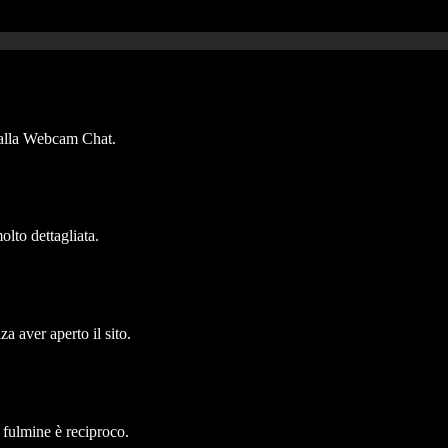
e alla Webcam Chat.
olto dettagliata.
a aver aperto il sito.
i fulmine è reciproco.